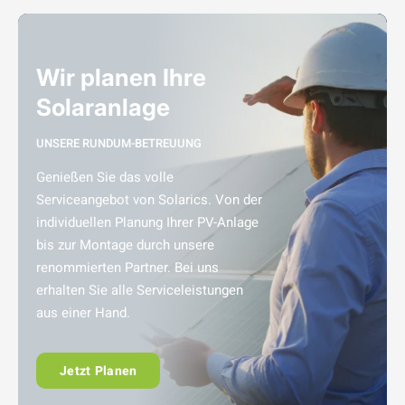
Wir planen Ihre
Solaranlage
UNSERE RUNDUM-BETREUUNG
Genießen Sie das volle
Serviceangebot von Solarics. Von der
individuellen Planung Ihrer PV-Anlage
bis zur Montage durch unsere
renommierten Partner. Bei uns
erhalten Sie alle Serviceleistungen
aus einer Hand.
Jetzt Planen