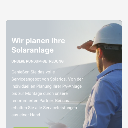
Wir planen Ihre
Solaranlage
UNSERE RUNDUM-BETREUUNG
Genießen Sie das volle
Serviceangebot von Solarics. Von der
individuellen Planung Ihrer PV-Anlage
bis zur Montage durch unsere
renommierten Partner. Bei uns
erhalten Sie alle Serviceleistungen
aus einer Hand.