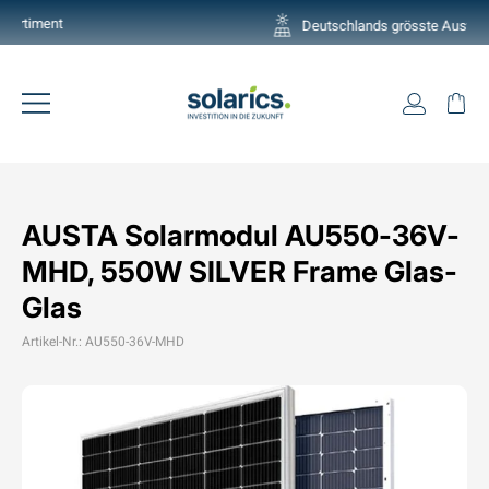
Direkt
Deutschlands grösste Auswahl
zum
Pause
Inhalt
Diashow
Einlogg
Ei
Seitennavigation
AUSTA Solarmodul AU550-36V-
MHD, 550W SILVER Frame Glas-
Glas
Artikel-Nr.: AU550-36V-MHD