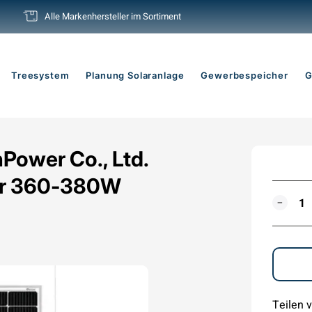
Alle Markenhersteller im Sortiment
Pause
Diashow
Treesystem
Planung Solaranlage
Gewerbespeicher
G
Power Co., Ltd.
wer 360-380W
MENG
−
Teilen v