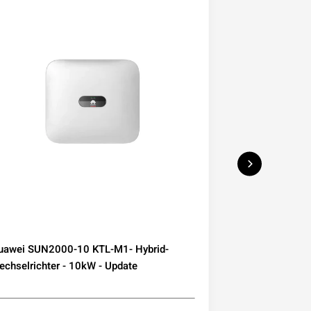
uawei SUN2000-10 KTL-M1- Hybrid-
Deye Microwec
chselrichter - 10kW - Update
230 800W mit W
Mini-PV Balkon