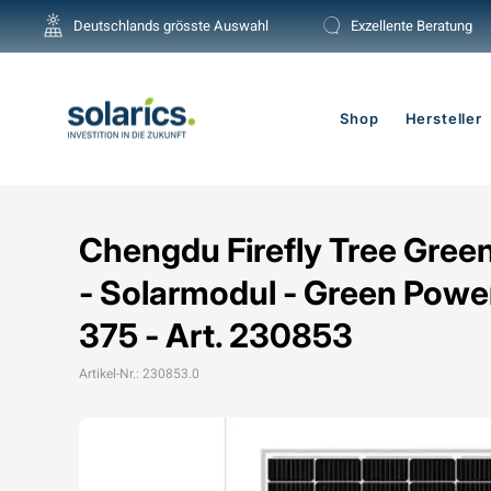
Direkt
Deutschlands grösste Auswahl
Exzellente Beratung
zum
Inhalt
Shop
Hersteller
Chengdu Firefly Tree Green
- Solarmodul - Green Po
375 - Art. 230853
Artikel-Nr.: 230853.0