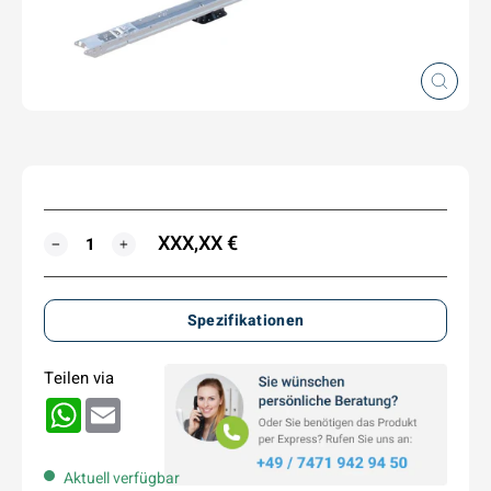
Schlie
(Esc)
XXX,XX €
MENGE
−
+
Spezifikationen
Teilen via
WhatsApp
Email
Aktuell verfügbar