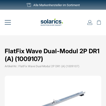
Direkt
Deutschlands grösste Auswahl
zum
Pause
Inhalt
Diashow
Einlogg
Ei
Seitennavigation
FlatFix Wave Dual-Modul 2P DR1
(A) (1009107)
Artikel-Nr.: FlatFix Wave Dual-Modul 2P DR1 (A) (1009107)