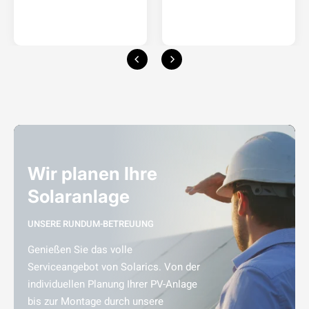
Wir planen Ihre
Solaranlage
UNSERE RUNDUM-BETREUUNG
Genießen Sie das volle
Serviceangebot von Solarics. Von der
individuellen Planung Ihrer PV-Anlage
bis zur Montage durch unsere