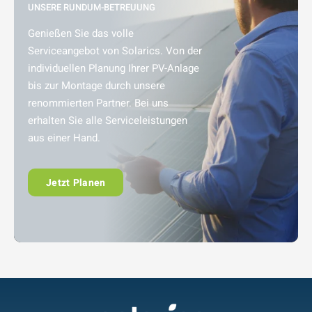
UNSERE RUNDUM-BETREUUNG
Genießen Sie das volle
Serviceangebot von Solarics. Von der
individuellen Planung Ihrer PV-Anlage
bis zur Montage durch unsere
renommierten Partner. Bei uns
erhalten Sie alle Serviceleistungen
aus einer Hand.
Jetzt Planen