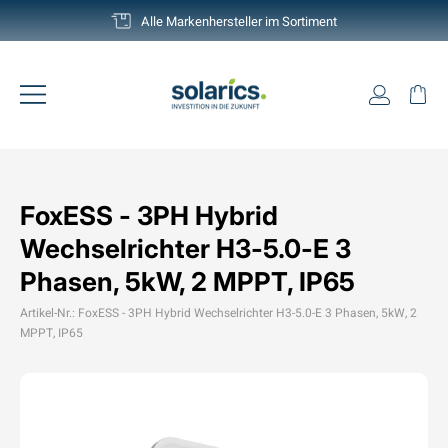
Direkt
Deutschlands grösste Auswahl
zum
Pause
Inhalt
Diashow
Einlogg
Ei
Seitennavigation
FoxESS - 3PH Hybrid
Wechselrichter H3-5.0-E 3
Phasen, 5kW, 2 MPPT, IP65
Artikel-Nr.: FoxESS - 3PH Hybrid Wechselrichter H3-5.0-E 3 Phasen, 5kW, 2
MPPT, IP65