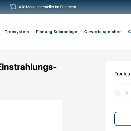
Alle Markenhersteller im Sortiment
Pause
Diashow
Treesystem
Planung Solaranlage
Gewerbespeicher
G
instrahlungs-
Fronius
MENG
−