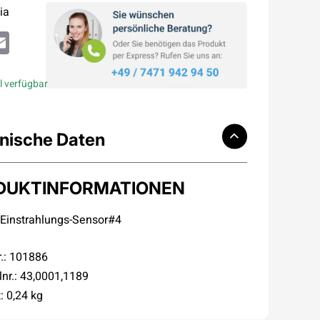
ia
atsApp
Email
l verfügbar
nische Daten
DUKTINFORMATIONEN
 Einstrahlungs-Sensor#4
r.: 101886
lnr.: 43,0001,1189
: 0,24 kg