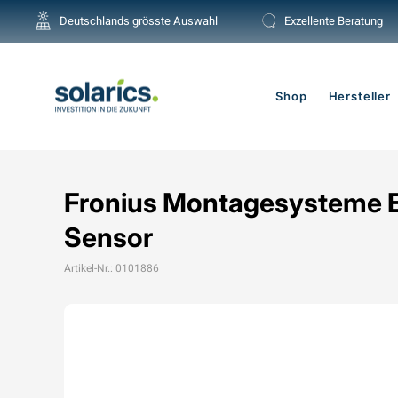
Direkt
Deutschlands grösste Auswahl
Exzellente Beratung
zum
Inhalt
Shop
Hersteller
Fronius Montagesysteme E
Sensor
Artikel-Nr.: 0101886