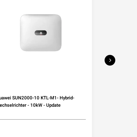
uawei SUN2000-10 KTL-M1- Hybrid-
Deye Microwec
chselrichter - 10kW - Update
230 800W mit W
Mini-PV Balkon