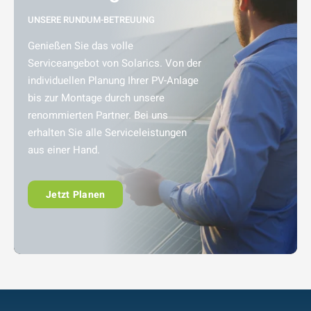
UNSERE RUNDUM-BETREUUNG
Genießen Sie das volle
Serviceangebot von Solarics. Von der
individuellen Planung Ihrer PV-Anlage
bis zur Montage durch unsere
renommierten Partner. Bei uns
erhalten Sie alle Serviceleistungen
aus einer Hand.
Jetzt Planen