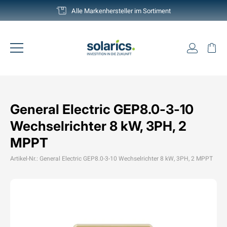
Direkt
Deutschlands grösste Auswahl
zum
Pause
Inhalt
Diashow
Einlogg
Ei
Seitennavigation
General Electric GEP8.0-3-10
Wechselrichter 8 kW, 3PH, 2
MPPT
Artikel-Nr.: General Electric GEP8.0-3-10 Wechselrichter 8 kW, 3PH, 2 MPPT