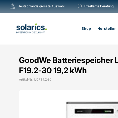
Direkt
Deutschlands grösste Auswahl
Exzellente Beratung
zum
Inhalt
Shop
Hersteller
GoodWe Batteriespeicher 
F19.2-30 19,2 kWh
Artikel-Nr.: LX F19.2-30