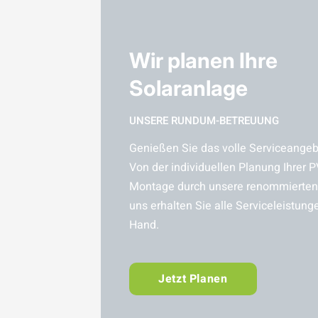
Wir planen Ihre
Solaranlage
UNSERE RUNDUM-BETREUUNG
Genießen Sie das volle Serviceangebo
Von der individuellen Planung Ihrer P
Montage durch unsere renommierten 
uns erhalten Sie alle Serviceleistung
Hand.
Jetzt Planen