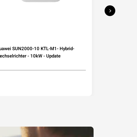
uawei SUN2000-10 KTL-M1- Hybrid-
Deye Microwec
chselrichter - 10kW - Update
230 800W mit W
Mini-PV Balkon