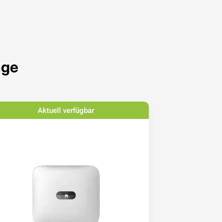
age
Aktuell verfügbar
Ak