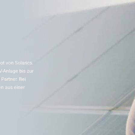
t von Solarics.
V-Anlage bis zur
Partner. Bei
en aus einer