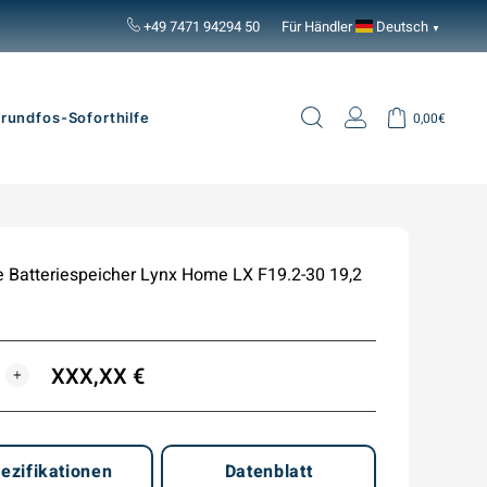
+49 7471 94294 50
Für Händler
Deutsch
▼
Suche
Einloggen
Einkaufsw
rundfos-Soforthilfe
0,00€
Batteriespeicher Lynx Home LX F19.2-30 19,2
XXX,XX €
E
+
ezifikationen
Datenblatt