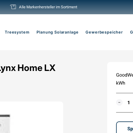
Alle Markenhersteller im Sortiment
Pause
Diashow
Treesystem
Planung Solaranlage
Gewerbespeicher
G
Lynx Home LX
GoodWe 
kWh
MENG
−
Sp