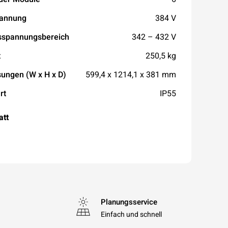
annung
384 V
sspannungsbereich
342 – 432 V
t
250,5 kg
ngen (W x H x D)
599,4 x 1214,1 x 381 mm
rt
IP55
att
Planungsservice
Einfach und schnell