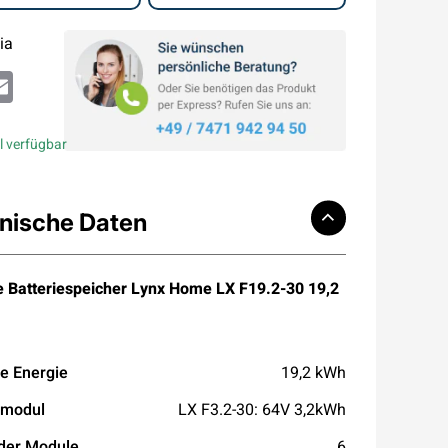
ia
atsApp
Email
l verfügbar
nische Daten
Batteriespeicher Lynx Home LX F19.2-30 19,2
e Energie
19,2 kWh
emodul
LX F3.2-30: 64V 3,2kWh
der Module
6