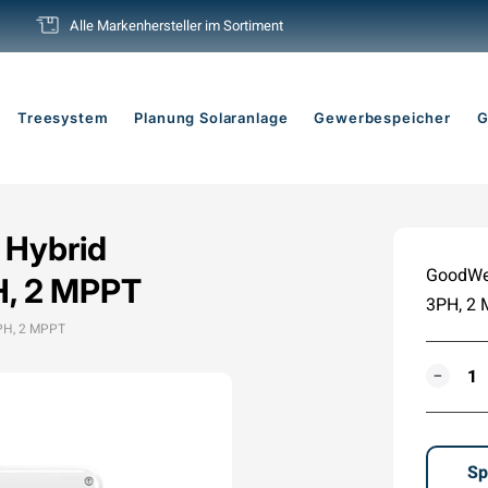
Alle Markenhersteller im Sortiment
Pause
Diashow
Treesystem
Planung Solaranlage
Gewerbespeicher
G
Hybrid
GoodWe 
H, 2 MPPT
3PH, 2
3PH, 2 MPPT
MENG
−
Sp