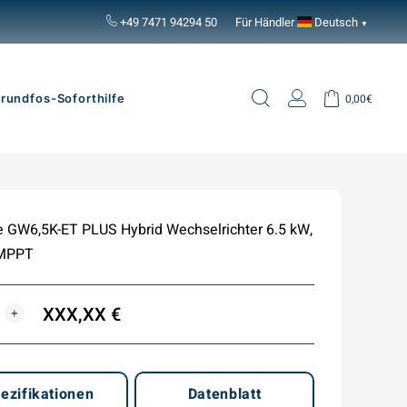
+49 7471 94294 50
Für Händler
Deutsch
▼
Suche
Einloggen
Einkaufsw
rundfos-Soforthilfe
0,00€
GW6,5K-ET PLUS Hybrid Wechselrichter 6.5 kW,
 MPPT
XXX,XX €
E
+
ezifikationen
Datenblatt