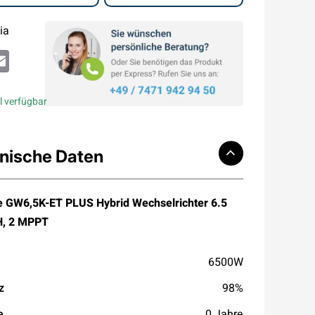
ia
atsApp
Email
l verfügbar
nische Daten
GW6,5K-ET PLUS Hybrid Wechselrichter 6.5
H, 2 MPPT
6500W
z
98%
e
0 Jahre