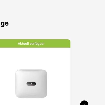
age
Aktuell verfügbar
Ak