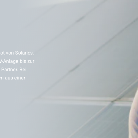
t von Solarics.
V-Anlage bis zur
Partner. Bei
en aus einer