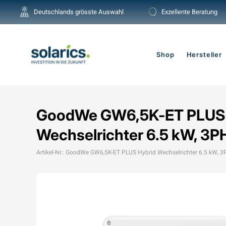
Direkt
Deutschlands grösste Auswahl
Exzellente Beratung
zum
Inhalt
Shop
Hersteller
GoodWe GW6,5K-ET PLUS 
Wechselrichter 6.5 kW, 3P
Artikel-Nr.: GoodWe GW6,5K-ET PLUS Hybrid Wechselrichter 6.5 kW, 