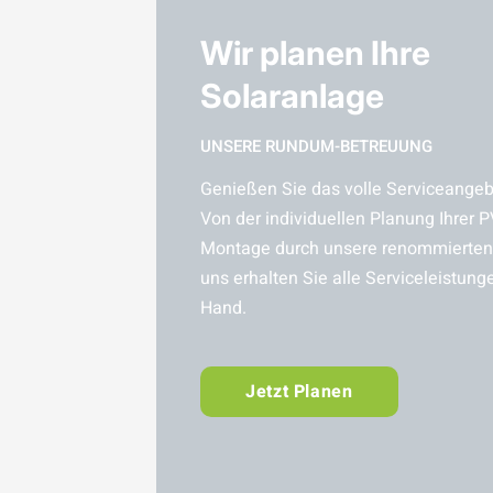
Wir planen Ihre
Solaranlage
UNSERE RUNDUM-BETREUUNG
Genießen Sie das volle Serviceangebo
Von der individuellen Planung Ihrer P
Montage durch unsere renommierten 
uns erhalten Sie alle Serviceleistung
Hand.
Jetzt Planen