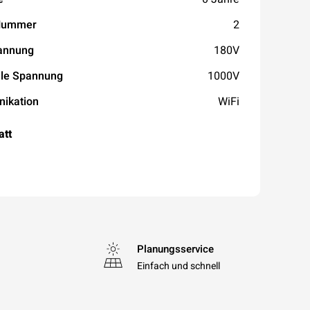
Nummer
2
pannung
180V
le Spannung
1000V
ikation
WiFi
att
Planungsservice
Einfach und schnell