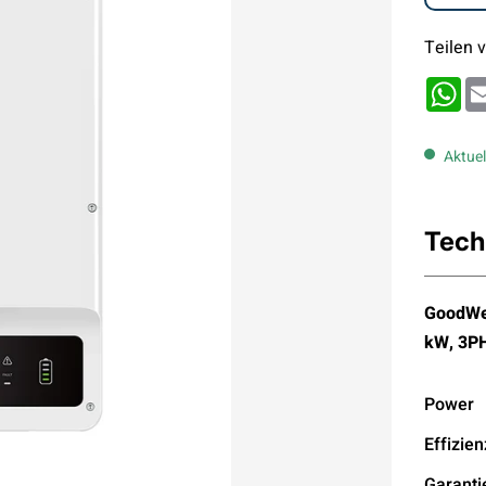
Teilen v
Wh
Aktuel
Tech
GoodWe 
kW, 3P
Power
Effizien
Garanti