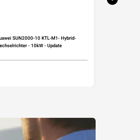
uawei SUN2000-10 KTL-M1- Hybrid-
Deye Microwec
chselrichter - 10kW - Update
230 800W mit W
Mini-PV Balkon