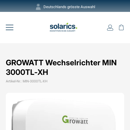
Direkt
Deutschlands grösste Auswahl
zum
Pause
Inhalt
Diashow
Einlogg
Ei
Seitennavigation
GROWATT Wechselrichter MIN
3000TL-XH
Artikel-Nr.: MIN-3000TL-XH