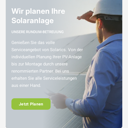
Wir planen Ihre
Solaranlage
UNSERE RUNDUM-BETREUUNG
Genießen Sie das volle
Serviceangebot von Solarics. Von der
individuellen Planung Ihrer PV-Anlage
bis zur Montage durch unsere
renommierten Partner. Bei uns
erhalten Sie alle Serviceleistungen
aus einer Hand.
Jetzt Planen