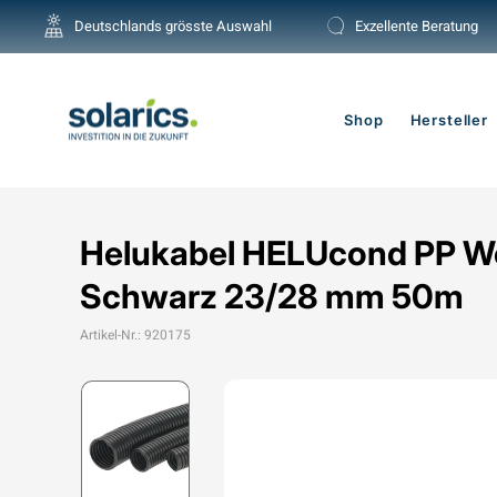
Direkt
Deutschlands grösste Auswahl
Exzellente Beratung
zum
Inhalt
Shop
Hersteller
Helukabel HELUcond PP We
Schwarz 23/28 mm 50m
Artikel-Nr.: 920175