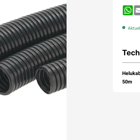
Wh
Aktuel
Tech
Heluka
50m