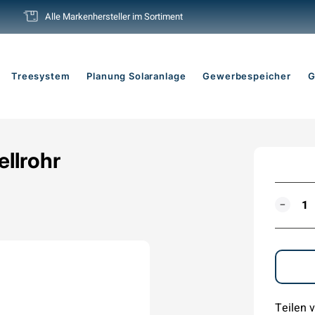
Alle Markenhersteller im Sortiment
Pause
Diashow
Treesystem
Planung Solaranlage
Gewerbespeicher
G
llrohr
MENG
−
Teilen v