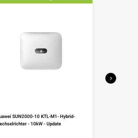
uawei SUN2000-10 KTL-M1- Hybrid-
Deye Microwec
chselrichter - 10kW - Update
230 800W mit W
Mini-PV Balkon