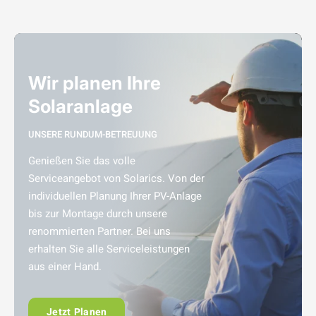
Wir planen Ihre
Solaranlage
UNSERE RUNDUM-BETREUUNG
Genießen Sie das volle
Serviceangebot von Solarics. Von der
individuellen Planung Ihrer PV-Anlage
bis zur Montage durch unsere
renommierten Partner. Bei uns
erhalten Sie alle Serviceleistungen
aus einer Hand.
Jetzt Planen