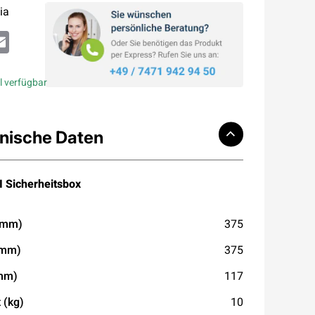
ia
atsApp
Email
l verfügbar
nische Daten
 Sicherheitsbox
(mm)
375
(mm)
375
(mm)
117
 (kg)
10