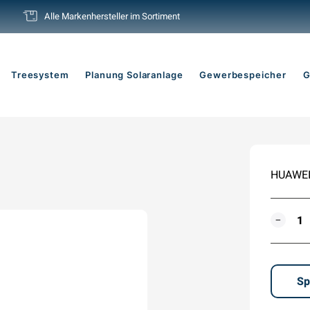
Alle Markenhersteller im Sortiment
Pause
Diashow
Treesystem
Planung Solaranlage
Gewerbespeicher
G
HUAWEI 
MENG
−
Sp