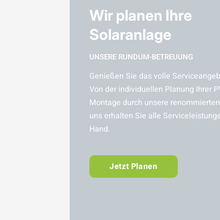
Wir planen Ihre
Solaranlage
UNSERE RUNDUM-BETREUUNG
Genießen Sie das volle Serviceangebo
Von der individuellen Planung Ihrer P
Montage durch unsere renommierten 
uns erhalten Sie alle Serviceleistung
Hand.
Jetzt Planen