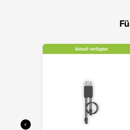
Fü
bar
Aktuell verfügbar