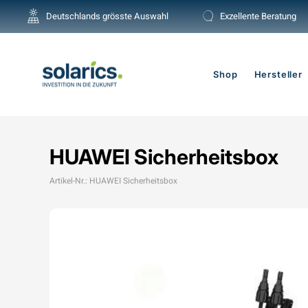
Direkt
Deutschlands grösste Auswahl
Exzellente Beratung
zum
Inhalt
Shop
Hersteller
HUAWEI Sicherheitsbox
Artikel-Nr.: HUAWEI Sicherheitsbox