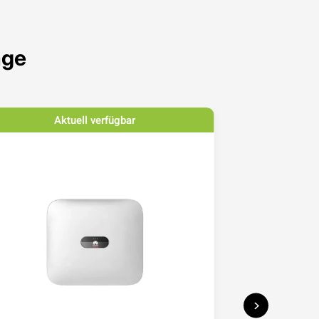
age
Aktuell verfügbar
Ak