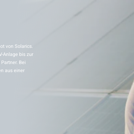
t von Solarics.
V-Anlage bis zur
Partner. Bei
en aus einer