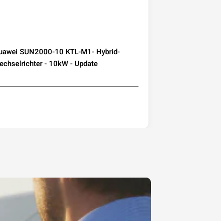
uawei SUN2000-10 KTL-M1- Hybrid-
Deye Microwec
chselrichter - 10kW - Update
230 800W mit W
Mini-PV Balkon