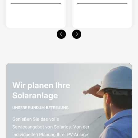
Wir planen Ihre
Solaranlage
UNSERE RUNDUM-BETREUUNG
Genießen Sie das volle
Serviceangebot von Solarics. Von der
individuellen Planung Ihrer PV-Anlage