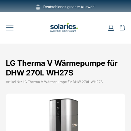
Direkt
Deutschlands grösste Auswahl
zum
Pause
Inhalt
Diashow
Einlogg
Ei
Seitennavigation
LG Therma V Wärmepumpe für
DHW 270L WH27S
Artikel-Nr.: LG Therma V Wärmepumpe für DHW 270L WH27S