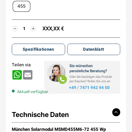
455
XXX,XX €
MENGE
−
+
Spezifikationen
Datenblatt
Teilen via
WhatsApp
Email
Aktuell verfügbar
Technische Daten
München Solarmodul MSMD455M6-72 455 Wp