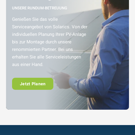
UNSERE RUNDUM-BETREUUNG
Genießen Sie das volle
Serviceangebot von Solarics. Von der
individuellen Planung Ihrer PV-Anlage
bis zur Montage durch unsere
renommierten Partner. Bei uns
erhalten Sie alle Serviceleistungen
aus einer Hand.
Jetzt Planen