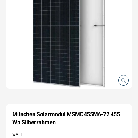
Schlie
(Esc)
München Solarmodul MSMD455M6-72 455
Wp Silberrahmen
WATT