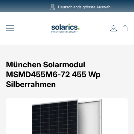
Direkt
Deutschlands grösste Auswahl
zum
Pause
Inhalt
Diashow
Einlogg
Ei
Seitennavigation
München Solarmodul
MSMD455M6-72 455 Wp
Silberrahmen