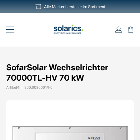
Direkt
Deutschlands grösste Auswahl
zum
Pause
Inhalt
Diashow
Einlogg
Ei
Seitennavigation
SofarSolar Wechselrichter
70000TL-HV 70 kW
Artikel-Nr.: 900.00800019-0