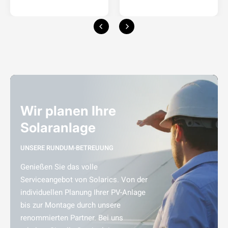
Wir planen Ihre
Solaranlage
UNSERE RUNDUM-BETREUUNG
Genießen Sie das volle
Serviceangebot von Solarics. Von der
individuellen Planung Ihrer PV-Anlage
bis zur Montage durch unsere
renommierten Partner. Bei uns