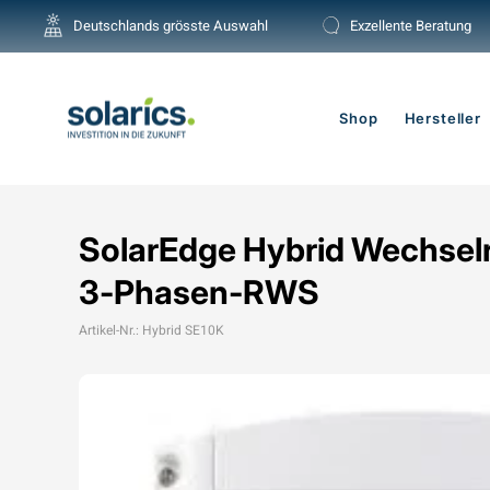
Direkt
Deutschlands grösste Auswahl
Exzellente Beratung
zum
Inhalt
Shop
Hersteller
SolarEdge Hybrid Wechsel
3-Phasen-RWS
Artikel-Nr.: Hybrid SE10K