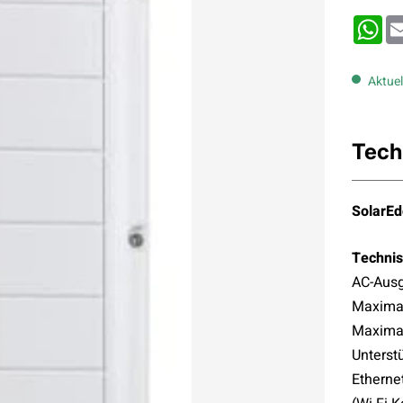
Wh
Aktuel
Tech
SolarEd
Technis
AC-Ausg
Maximal
Maximal
Unterst
Etherne