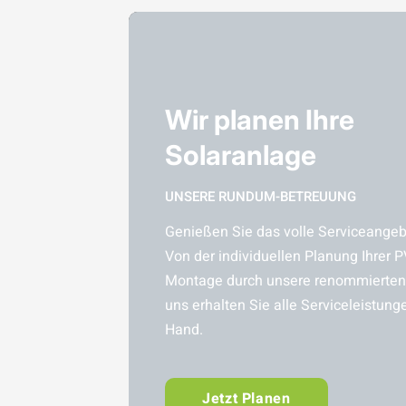
Wir planen Ihre
Solaranlage
UNSERE RUNDUM-BETREUUNG
Genießen Sie das volle Serviceangebo
Von der individuellen Planung Ihrer P
Montage durch unsere renommierten 
uns erhalten Sie alle Serviceleistung
Hand.
Jetzt Planen