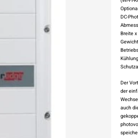
(Wi-Fi-K
Optiona
DC-Phot
Abmess
Breite x
Gewicht
Betrieb
Kühlung
Schutza
Der Vort
der einf
Wechsel
auch di
gekoppel
photovol
speiche