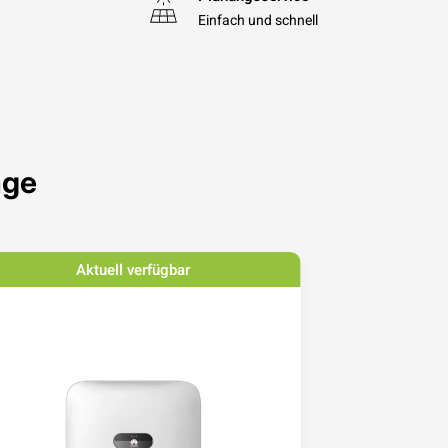
Einfach und schnell
age
Aktuell verfügbar
Ak