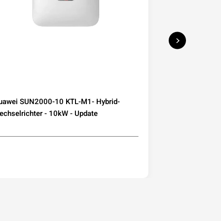
uawei SUN2000-10 KTL-M1- Hybrid-
Deye Microwec
chselrichter - 10kW - Update
230 800W mit W
Mini-PV Balkon