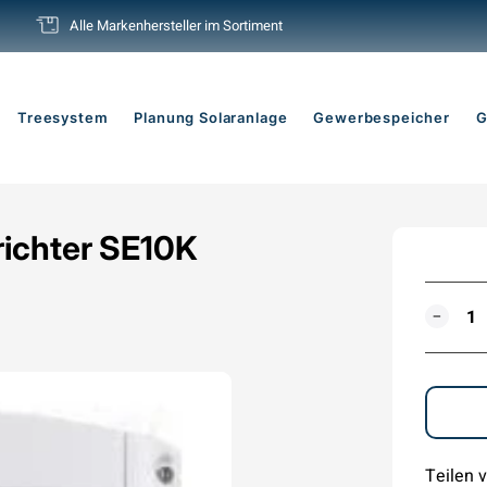
Alle Markenhersteller im Sortiment
Pause
Diashow
Treesystem
Planung Solaranlage
Gewerbespeicher
G
richter SE10K
MENG
−
Teilen v