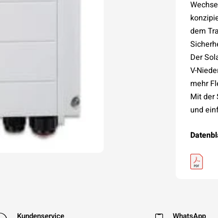
Wechsel
konzipie
dem Tra
Sicherh
Der Sol
V-Niede
mehr Fle
Mit der
und ein
Datenbl
Kundenservice
WhatsApp