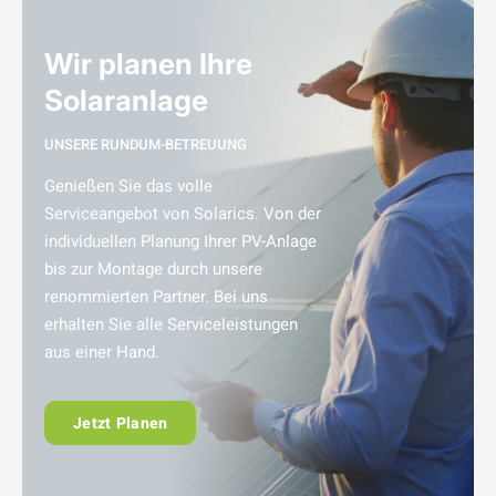
Wir planen Ihre
Solaranlage
UNSERE RUNDUM-BETREUUNG
Genießen Sie das volle
Serviceangebot von Solarics. Von der
individuellen Planung Ihrer PV-Anlage
bis zur Montage durch unsere
renommierten Partner. Bei uns
erhalten Sie alle Serviceleistungen
aus einer Hand.
Jetzt Planen