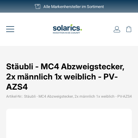
Direkt
Deutschlands grösste Auswahl
zum
Pause
Inhalt
Diashow
Einlogg
Ei
Seitennavigation
Stäubli - MC4 Abzweigstecker,
2x männlich 1x weiblich - PV-
AZS4
Artikel-Nr.: Stäubli - MC4 Abzweigstecker, 2x männlich 1x weiblich - PV-AZS4