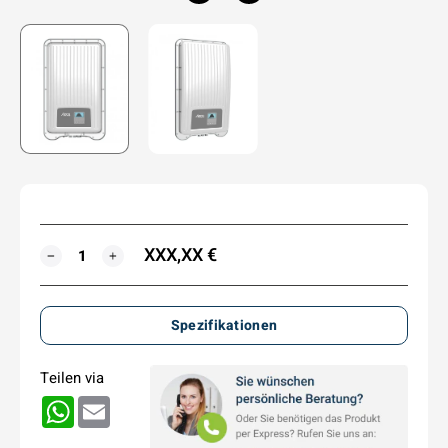
XXX,XX €
MENGE
−
+
Spezifikationen
Teilen via
WhatsApp
Email