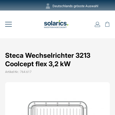
Direkt
Deutschlands grösste Auswahl
zum
Pause
Inhalt
Diashow
Einlogg
Ei
Seitennavigation
Steca Wechselrichter 3213
Coolcept flex 3,2 kW
Artikel-Nr.: 764.617