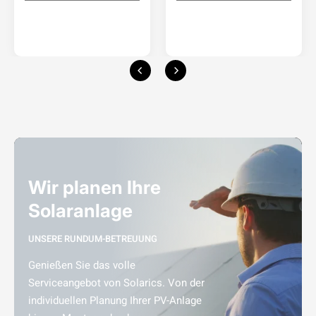
Wir planen Ihre
Solaranlage
UNSERE RUNDUM-BETREUUNG
Genießen Sie das volle
Serviceangebot von Solarics. Von der
individuellen Planung Ihrer PV-Anlage