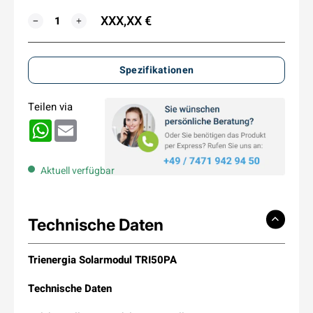
XXX,XX €
MENGE
−
+
Spezifikationen
Teilen via
WhatsApp
Email
Aktuell verfügbar
Technische Daten
Trienergia Solarmodul TRI50PA
Technische Daten