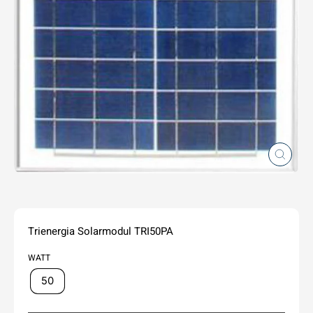
Schlie
(Esc)
Trienergia Solarmodul TRI50PA
WATT
50