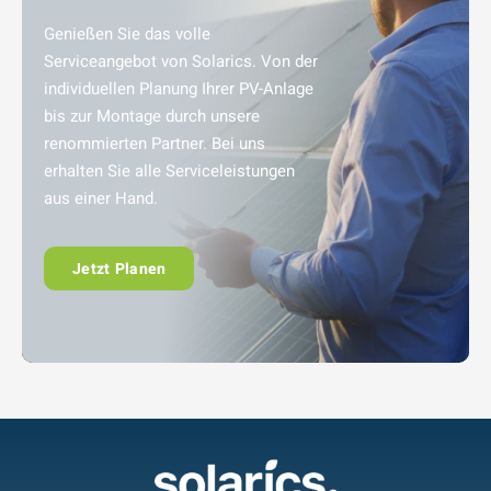
Genießen Sie das volle
Serviceangebot von Solarics. Von der
individuellen Planung Ihrer PV-Anlage
bis zur Montage durch unsere
renommierten Partner. Bei uns
erhalten Sie alle Serviceleistungen
aus einer Hand.
Jetzt Planen