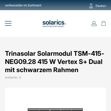
Direkt
Deutschlands grösste Auswahl
zum
Pause
Inhalt
Diashow
Einlogg
Ei
Seitennavigation
Trinasolar Solarmodul TSM-415-
NEG09.28 415 W Vertex S+ Dual
mit schwarzem Rahmen
Artikel-Nr.: 0