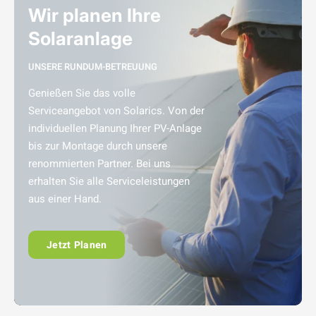
Wir planen Ihre
Solaranlage
UNSERE RUNDUM-BETREUUNG
Genießen Sie das volle
Serviceangebot von Solarics. Von der
individuellen Planung Ihrer PV-Anlage
bis zur Montage durch unsere
renommierten Partner. Bei uns
erhalten Sie alle Serviceleistungen
aus einer Hand.
Jetzt Planen