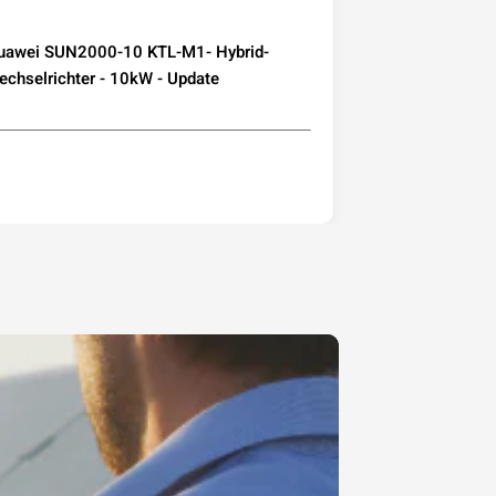
uawei SUN2000-10 KTL-M1- Hybrid-
Deye Microwec
chselrichter - 10kW - Update
230 800W mit W
Mini-PV Balkon