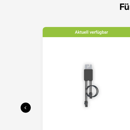
Fü
bar
Aktuell verfügbar