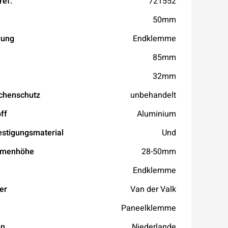
ref.
721552
50mm
rung
Endklemme
85mm
32mm
chenschutz
unbehandelt
ff
Aluminium
estigungsmaterial
Und
hmenhöhe
28-50mm
Endklemme
er
Van der Valk
Paneelklemme
in
Niederlande