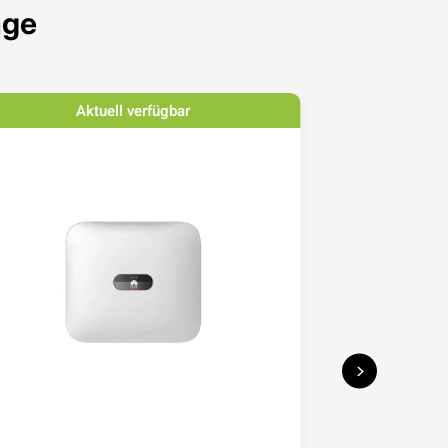
age
Aktuell verfügbar
Ak