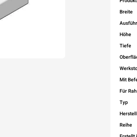
Produkt
Breite
Ausfüh
Höhe
Tiefe
Oberflä
Werksto
Mit Bef
Für Ra
Typ
Herstell
Reihe
Erstellt 