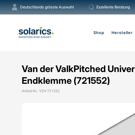
Direkt
Deutschlands grösste Auswahl
Exzellente Beratung
zum
Inhalt
Shop
Hersteller
Van der ValkPitched Univer
Endklemme (721552)
Artikel-Nr.: VDV-721552