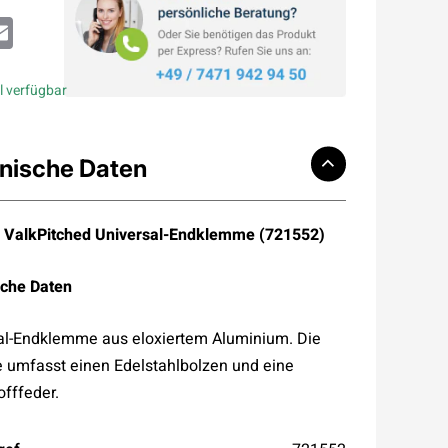
atsApp
Email
l verfügbar
nische Daten
 ValkPitched Universal-Endklemme (721552)
che Daten
al-Endklemme aus eloxiertem Aluminium. Die
umfasst einen Edelstahlbolzen und eine
offfeder.