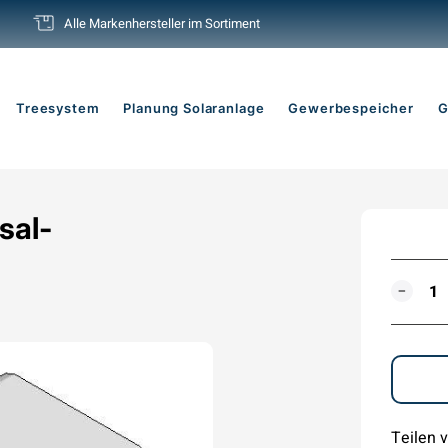
Alle Markenhersteller im Sortiment
Pause
Diashow
Treesystem
Planung Solaranlage
Gewerbespeicher
G
sal-
MENG
−
Teilen v