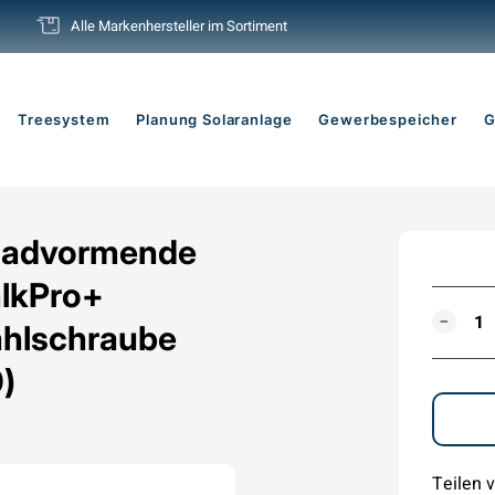
Alle Markenhersteller im Sortiment
Pause
Diashow
Treesystem
Planung Solaranlage
Gewerbespeicher
G
raadvormende
alkPro+
MENG
−
ahlschraube
)
Teilen v