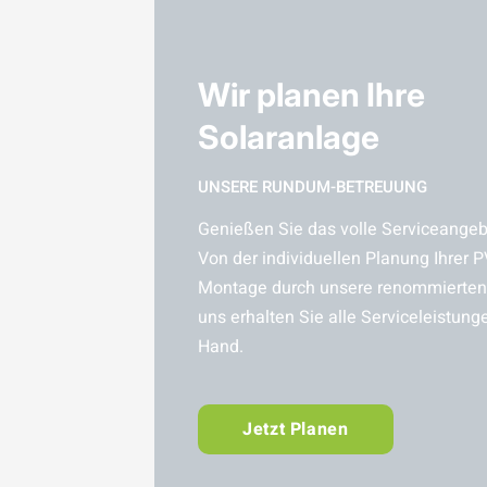
Wir planen Ihre
Solaranlage
UNSERE RUNDUM-BETREUUNG
Genießen Sie das volle Serviceangebo
Von der individuellen Planung Ihrer P
Montage durch unsere renommierten 
uns erhalten Sie alle Serviceleistung
Hand.
Jetzt Planen