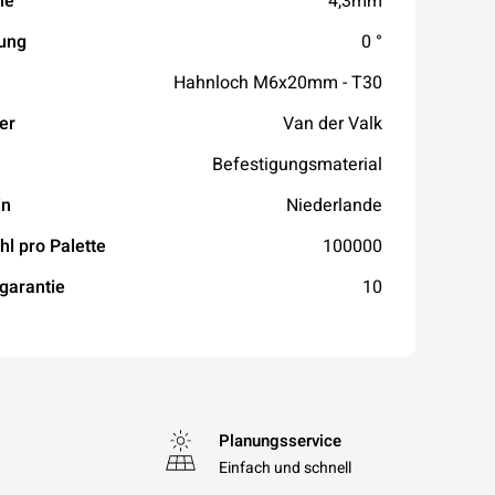
he
4,3mm
ung
0 °
Hahnloch M6x20mm - T30
er
Van der Valk
Befestigungsmaterial
in
Niederlande
hl pro Palette
100000
garantie
10
Planungsservice
Einfach und schnell