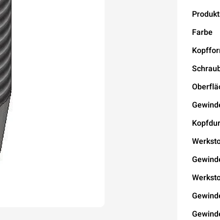
Produkt
Farbe
Kopffo
Schrau
Oberflä
Gewind
Kopfdu
Werksto
Gewind
Werksto
Gewind
Gewind