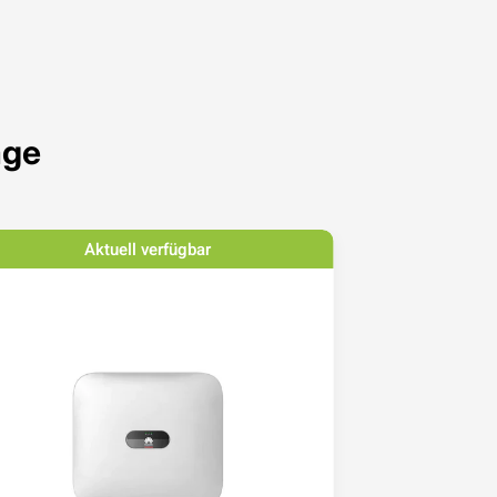
age
Aktuell verfügbar
Ak