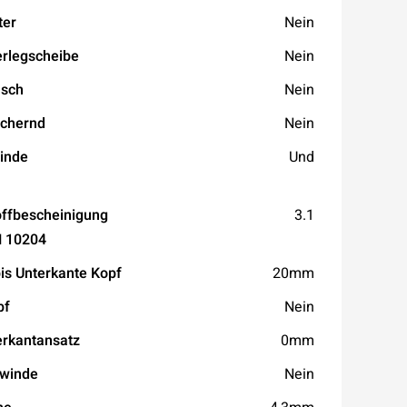
ter
Nein
erlegscheibe
Nein
nsch
Nein
ichernd
Nein
inde
Und
ffbescheinigung
3.1
N 10204
is Unterkante Kopf
20mm
pf
Nein
rkantansatz
0mm
ewinde
Nein