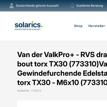
Direkt
Deutschlands grösste Auswahl
Exzellente Beratung
zum
Inhalt
Shop
Hersteller
Van der ValkPro+ - RVS d
bout torx TX30 (773310)V
Gewindefurchende Edelst
torx TX30 - M6x10 (773310
Artikel-Nr.: 773310