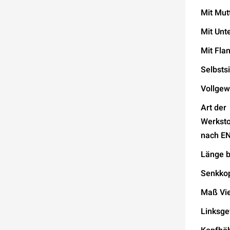
Mit Mut
Mit Unt
Mit Fla
Selbsts
Vollgew
Art der
Werksto
nach E
Länge b
Senkko
Maß Vie
Linksg