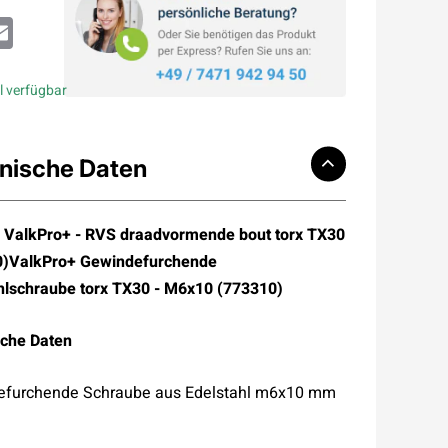
atsApp
Email
l verfügbar
nische Daten
 ValkPro+ - RVS draadvormende bout torx TX30
0)ValkPro+ Gewindefurchende
hlschraube torx TX30 - M6x10 (773310)
che Daten
efurchende Schraube aus Edelstahl m6x10 mm