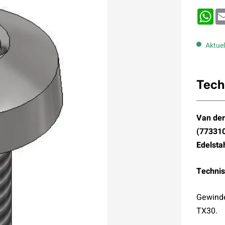
Wh
Aktuel
Tech
Van der
(77331
Edelsta
Technis
Gewind
TX30.