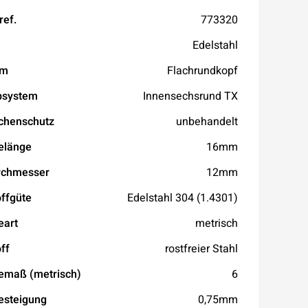
ref.
773320
Edelstahl
rm
Flachrundkopf
bsystem
Innensechsrund TX
chenschutz
unbehandelt
elänge
16mm
rchmesser
12mm
ffgüte
Edelstahl 304 (1.4301)
eart
metrisch
ff
rostfreier Stahl
emaß (metrisch)
6
esteigung
0,75mm