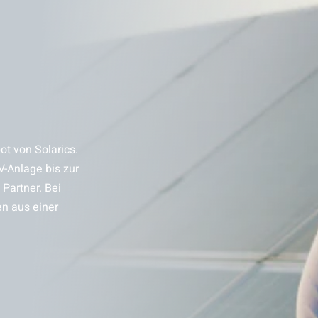
t von Solarics.
V-Anlage bis zur
Partner. Bei
en aus einer