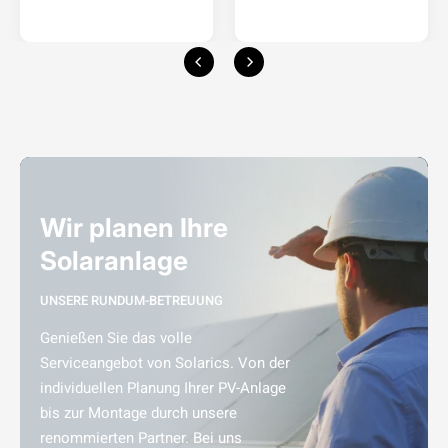
Wir planen Ihre
Solaranlage
UNSERE RUNDUM-BETREUUNG
Genießen Sie das volle
Serviceangebot von Solarics. Von der
individuellen Planung Ihrer PV-Anlage
bis zur Montage durch unsere
renommierten Partner. Bei uns