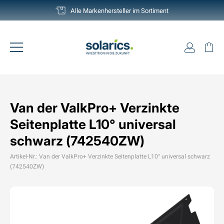
Direkt
Deutschlands grösste Auswahl
zum
Pause
Inhalt
Diashow
Einlogg
Ei
Seitennavigation
Van der ValkPro+ Verzinkte
Seitenplatte L10° universal
schwarz (742540ZW)
Artikel-Nr.: Van der ValkPro+ Verzinkte Seitenplatte L10° universal schwarz
(742540ZW)