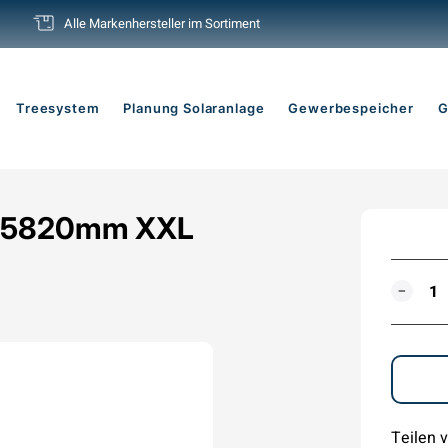
Alle Markenhersteller im Sortiment
Pause
Diashow
Treesystem
Planung Solaranlage
Gewerbespeicher
G
l L5820mm XXL
MENG
−
Teilen v