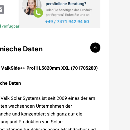
atsApp
Email
l verfügbar
nische Daten
 ValkSide++ Profil L5820mm XXL (701705280)
che Daten
 Valk Solar Systems ist seit 2009 eines der am
sten wachsenden Unternehmen der
anche und konzentriert sich ganz auf die
lung und Produktion von Solar-
systemen für Schrägdächer, Flachdächer und