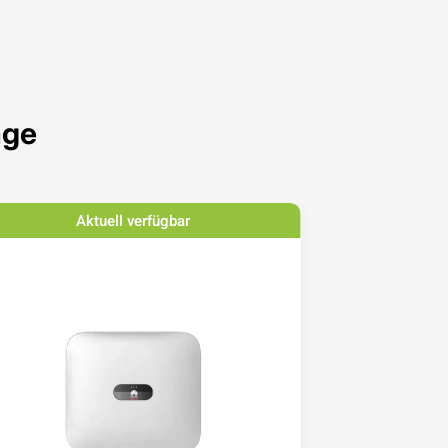
age
Aktuell verfügbar
Ak