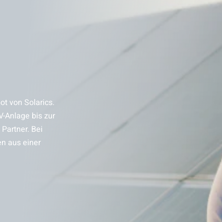
t von Solarics.
V-Anlage bis zur
Partner. Bei
en aus einer