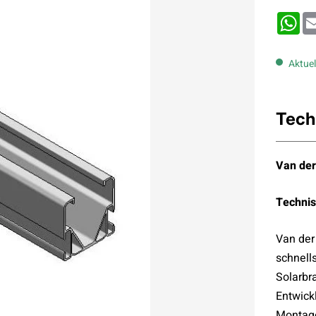
Wh
Aktuel
Tech
Van der
Technis
Van der
schnell
Solarbr
Entwick
Montage