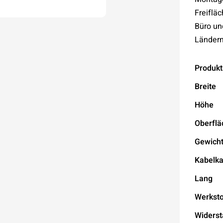
Freiflä
Büro und
Ländern
Produkt
Breite
Höhe
Oberflä
Gewich
Kabelka
Lang
Werksto
Widers