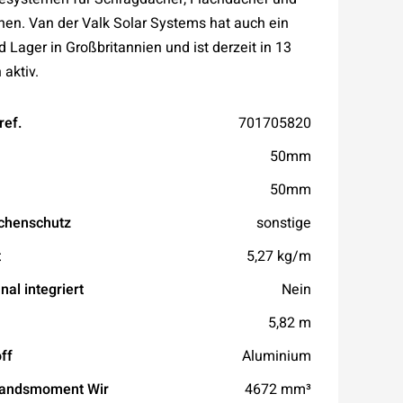
chen. Van der Valk Solar Systems hat auch ein
 Lager in Großbritannien und ist derzeit in 13
 aktiv.
ref.
701705820
50mm
50mm
chenschutz
sonstige
t
5,27 kg/m
nal integriert
Nein
5,82 m
ff
Aluminium
tandsmoment Wir
4672 mm³