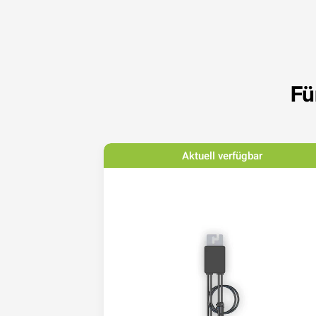
Fü
bar
Aktuell verfügbar