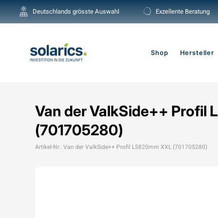
Direkt
Deutschlands grösste Auswahl
Exzellente Beratung
zum
Inhalt
Shop
Hersteller
Van der ValkSide++ Profi
(701705280)
Artikel-Nr.: Van der ValkSide++ Profil L5820mm XXL (701705280)