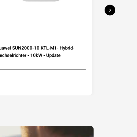
uawei SUN2000-10 KTL-M1- Hybrid-
Deye Microwec
chselrichter - 10kW - Update
230 800W mit W
Mini-PV Balkon