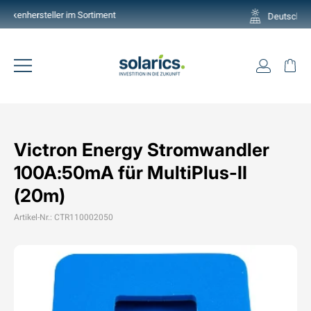
Direkt
Deutschlands grösste Auswahl
zum
Pause
Inhalt
Diashow
Einlogg
Ei
Seitennavigation
Victron Energy Stromwandler
100A:50mA für MultiPlus-II
(20m)
Artikel-Nr.: CTR110002050