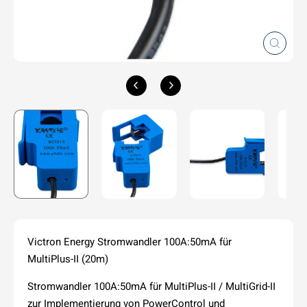
Schlie
(Esc)
Victron Energy Stromwandler 100A:50mA für
MultiPlus-II (20m)
Stromwandler 100A:50mA für MultiPlus-II / MultiGrid-II
zur Implementierung von PowerControl und