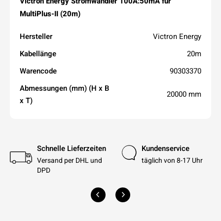
Victron Energy Stromwandler 100A:50mA für
MultiPlus-II (20m)
Hersteller
Victron Energy
Kabellänge
20m
Warencode
90303370
Abmessungen (mm) (H x B
20000 mm
x T)
Schnelle Lieferzeiten
Kundenservice
Versand per DHL und
täglich von 8-17 Uhr
DPD